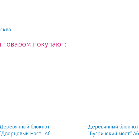
сква
м товаром покупают:
Деревянный блокнот
Деревянный блокнот
“Дворцовый мост” А6
“Бугринский мост” А