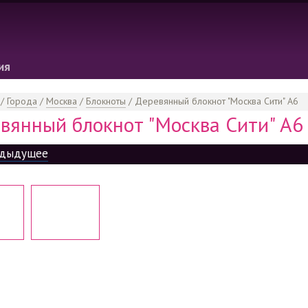
ия
/
Города
/
Москва
/
Блокноты
/
Деревянный блокнот "Москва Сити" А6
вянный блокнот "Москва Сити" А6
дыдущее