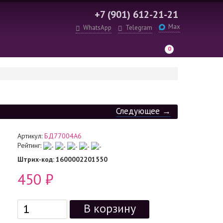
+7 (901) 612-21-21
Max
WhatsApp
Telegram
0
Следующее →
Артикул:
БД77004А6
Рейтинг:
Штрих-код
: 1600002201550
450
₽