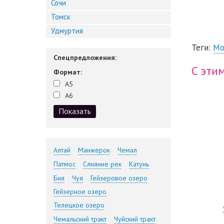
Сочи
Томск
Удмуртия
Теги:
Мо
Спецпредложения:
C эти
Формат:
А5
А6
Алтай
Манжерок
Чемал
Патмос
Слияние рек
Катунь
Бия
Чуя
Гейзеровое озеро
Гейзерное озеро
Телецкое озеро
Чемальский тракт
Чуйский тракт