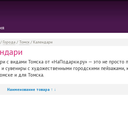
ия
/
Города
/
Томск
/
Календари
ндари
ри с видами Томска от «НаПодарки.ру» — это не просто 
 и сувениры с художественными городскими пейзажами, 
омске и для Томска.
↓
Наименование товара
↑
↓