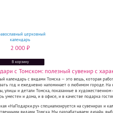
авославный церковный
календарь
2 000
₽
дари с Томском: полезный сувенир с хара
ый календарь с видами Томска — это вещь, которая работ
вать год и ежедневно напоминает о любимом городе. На 
ы, улицы и детали Томска, показанные в художественном с
рь уместен и дома, и в офисе, и в качестве подарка гост
кая «НаПодарки.ру» специализируется на сувенирах и кал
твенными видами Томска. Мы разрабатываем дизайн, выб