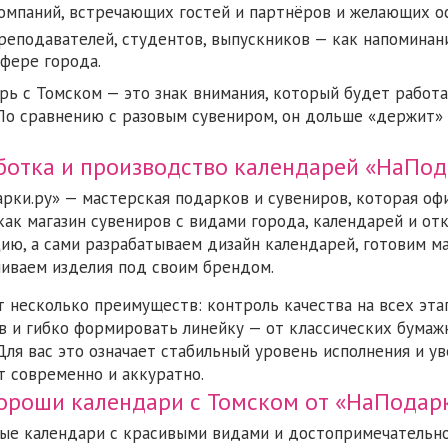
омпаний, встречающих гостей и партнёров и желающих о
реподавателей, студентов, выпускников — как напоминан
фере города.
рь с Томском — это знак внимания, который будет работа
 По сравнению с разовым сувениром, он дольше «держит»
ботка и производство календарей «НаПод
рки.ру» — мастерская подарков и сувениров, которая оф
как магазин сувениров с видами города, календарей и о
ию, а сами разрабатываем дизайн календарей, готовим ма
ливаем изделия под своим брендом.
т несколько преимуществ: контроль качества на всех эта
в и гибко формировать линейку — от классических бума
 Для вас это означает стабильный уровень исполнения и у
т современно и аккуратно.
ороши календари с Томском от «НаПодарк
ые календари с красивыми видами и достопримечательно