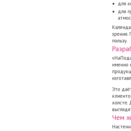
для к
для п
атмос
Календа
зрения.
пользу.
Разра
«НаПода
именно 
продукц
изготав
Это даё
клиенто
холсте.
выглядя
Чем х
Настенн