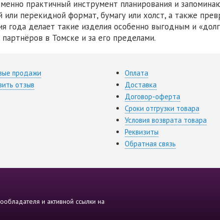
менно практичный инструмент планирования и запомина
й или перекидной формат, бумагу или холст, а также пре
ия года делает такие изделия особенно выгодным и «дол
и партнёров в Томске и за его пределами.
вые продажи
Оплата
вить отзыв
Доставка
Договор-оферта
Сроки отгрузки товара
Условия возврата товара
Реквизиты
Обратная связь
ообладателя и активной ссылки на