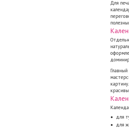
Для печ
календа
перегов
полезны
Кален
Отдельн
натурал
оформле
доминир
Главный
мастерс
картину
красивы
Кален
Календа
для т
для ж