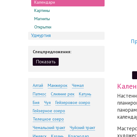
Календари
Картины
Магниты
Открытки
Удмуртия
Пр
Спецпредложения:
Кален
Алтай
Манжерок
Чемал
Патмос
Слияние рек
Катунь
Настенн
планиро
Бия
Чуя
Гейзеровое озеро
панорам
Гейзерное озеро
календа
Телецкое озеро
Чемальский тракт
Чуйский тракт
Мастерс
художес
Ижевск
Казань
Краснодар