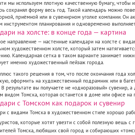
ати мы используем плотную качественную бумагу, чтобы 
рь сохранял форму весь год. Такой календарь можно повес
орной, приёмной или в сувенирном уголке компании. Он ак
м инструментом планирования и одновременно выполняет
дари на холсте: в конце года — картина
ое направление — настенные календари на холсте с вида
ьном художественном холсте, который затем натягиваетс
нию. Календарная сетка в таком варианте занимает нижн
ует именно художественный пейзаж города.
 плюс такого решения в том, что после окончания года х
кую, оформить на художественный подрамник или в баге
. В результате вы получаете не «одноразовый» сувенир,
м видом Томска, которая останется в доме или офисе на 
дари с Томском как подарок и сувенир
ри с видами Томска в художественном стиле хорошо рабо
уристов, которые хотят увезти с собой полезную вещь с
ителей Томска, любящих свой город и собирающих «томск