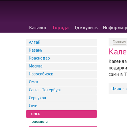
Каталог
Города
Где купить
Информац
Главная
Алтай
Кале
Казань
Краснодар
Календа
Москва
подарки
Новосибирск
сами в Т
Омск
Цена
↑
Санкт-Петербург
Серпухов
Сочи
Томск
Блокноты