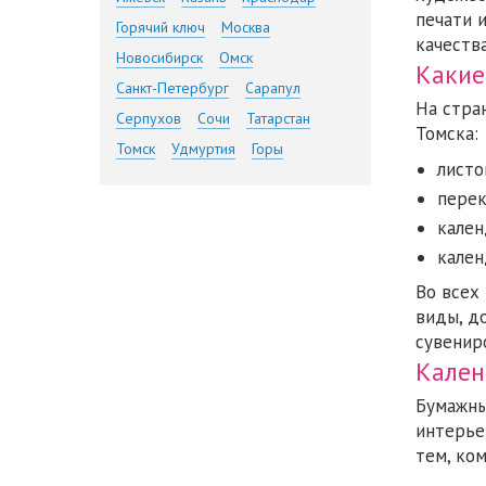
печати 
Горячий ключ
Москва
качества
Новосибирск
Омск
Какие
Санкт-Петербург
Сарапул
На стра
Серпухов
Сочи
Татарстан
Томска:
Томск
Удмуртия
Горы
листо
перек
кален
кален
Во всех
виды, д
сувенир
Кален
Бумажны
интерье
тем, ко