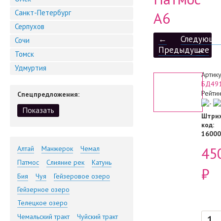
Санкт-Петербург
А6
Серпухов
←
Следующе
Сочи
Предыдущее
→
Томск
Удмуртия
Артику
БД49
Рейтин
Спецпредложения:
Штрих
код
:
16000
45
Алтай
Манжерок
Чемал
Патмос
Слияние рек
Катунь
₽
Бия
Чуя
Гейзеровое озеро
Гейзерное озеро
Телецкое озеро
Чемальский тракт
Чуйский тракт