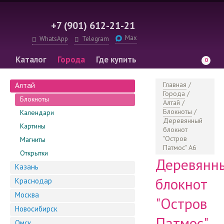
+7 (901) 612-21-21
Max
WhatsApp
Telegram
Каталог
Города
Где купить
0
Информация
Главная
/
Алтай
Города
/
Блокноты
Алтай
/
Блокноты
/
Календари
Деревянный
Картины
блокнот
"Остров
Магниты
Патмос" А6
Открытки
Деревянн
Казань
блокнот
Краснодар
Москва
"Остров
Новосибирск
Патмос"
Омск