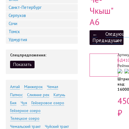
Санкт-Петербург
Чкыш"
Серпухов
А6
Сочи
Томск
←
Следующе
Удмуртия
Предыдущее
→
Артику
Спецпредложения:
БД41
Рейтин
Штрих
код
:
Алтай
Манжерок
Чемал
16000
Патмос
Слияние рек
Катунь
45
Бия
Чуя
Гейзеровое озеро
₽
Гейзерное озеро
Телецкое озеро
Чемальский тракт
Чуйский тракт