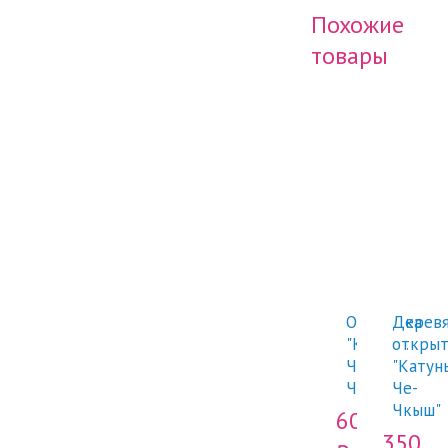
Похожие
товары
Открытка
Деревя
"Катунь.
открыт
Че-
"Катунь
Чкыш"
Че-
Чкыш"
60
350