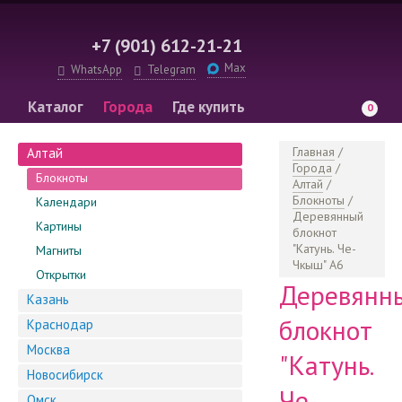
+7 (901) 612-21-21
Max
WhatsApp
Telegram
Каталог
Города
Где купить
0
Информация
Главная
/
Алтай
Города
/
Блокноты
Алтай
/
Блокноты
/
Календари
Деревянный
Картины
блокнот
"Катунь. Че-
Магниты
Чкыш" А6
Открытки
Деревянн
Казань
блокнот
Краснодар
Москва
"Катунь.
Новосибирск
Че-
Омск