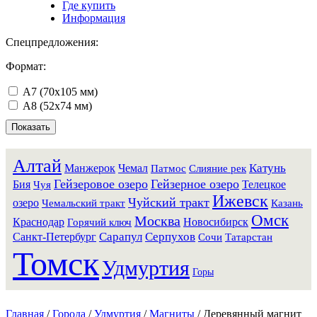
Где купить
Информация
Спецпредложения:
Формат:
А7 (70х105 мм)
А8 (52х74 мм)
Алтай
Катунь
Манжерок
Чемал
Патмос
Слияние рек
Гейзеровое озеро
Гейзерное озеро
Бия
Телецкое
Чуя
Ижевск
Чуйский тракт
озеро
Чемальский тракт
Казань
Омск
Москва
Краснодар
Новосибирск
Горячий ключ
Санкт-Петербург
Сарапул
Серпухов
Сочи
Татарстан
Томск
Удмуртия
Горы
Главная
/
Города
/
Удмуртия
/
Магниты
/
Деревянный магнит