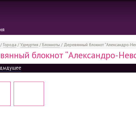
ия
/
Города
/
Удмуртия
/
Блокноты
/
Деревянный блокнот “Александро-Нев
вянный блокнот “Александро-Невс
дыдущее