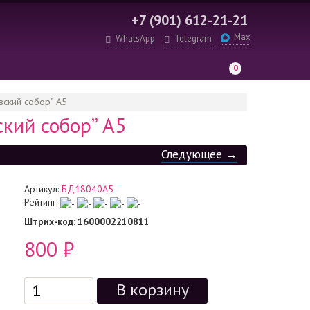
+7 (901) 612-21-21
Max
WhatsApp
Telegram
0
ский собор” А5
кий собор” А5
Следующее →
Артикул:
БД18040А5
Рейтинг:
Штрих-код
: 1600002210811
800
₽