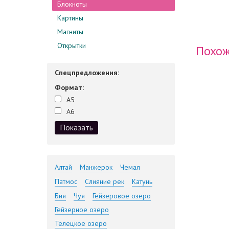
Блокноты
Картины
Магниты
Открытки
Похож
Спецпредложения:
Формат:
А5
А6
Алтай
Манжерок
Чемал
Патмос
Слияние рек
Катунь
Бия
Чуя
Гейзеровое озеро
Гейзерное озеро
Телецкое озеро