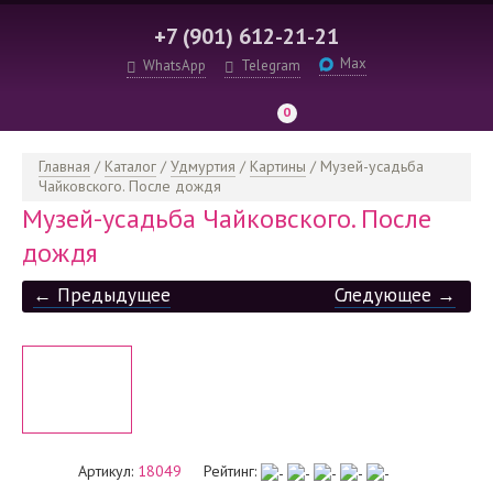
+7 (901) 612-21-21
Max
WhatsApp
Telegram
0
Главная
/
Каталог
/
Удмуртия
/
Картины
/
Музей-усадьба
Чайковского. После дождя
Музей-усадьба Чайковского. После
дождя
← Предыдущее
Следующее →
Артикул:
18049
Рейтинг: