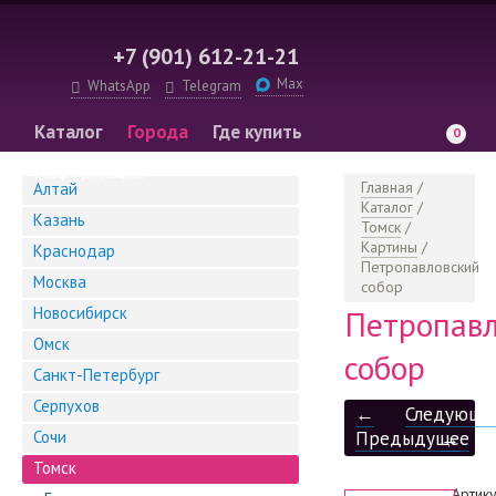
+7 (901) 612-21-21
Max
WhatsApp
Telegram
Каталог
Города
Где купить
0
Информация
Главная
/
Алтай
Каталог
/
Казань
Томск
/
Картины
/
Краснодар
Петропавловский
Москва
собор
Новосибирск
Петропавл
Омск
собор
Санкт-Петербург
Серпухов
←
Следующе
Сочи
Предыдущее
→
Томск
Артику