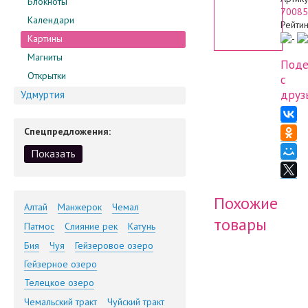
Блокноты
70085
Календари
Рейтин
Картины
Магниты
Поде
Открытки
с
друз
Удмуртия
Спецпредложения:
Похожие
Алтай
Манжерок
Чемал
товары
Патмос
Слияние рек
Катунь
Бия
Чуя
Гейзеровое озеро
Гейзерное озеро
Телецкое озеро
Чемальский тракт
Чуйский тракт