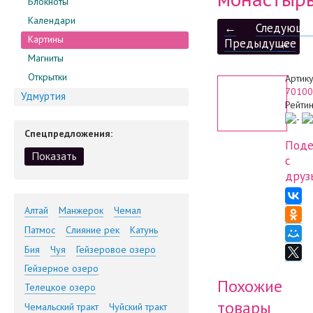
Блокноты
Календари
←
Следующе
Картины
Предыдущее
→
Магниты
Открытки
Артику
70100
Удмуртия
Рейтин
Спецпредложения:
Поде
с
друз
Алтай
Манжерок
Чемал
Патмос
Слияние рек
Катунь
Бия
Чуя
Гейзеровое озеро
Гейзерное озеро
Похожие
Телецкое озеро
товары
Чемальский тракт
Чуйский тракт