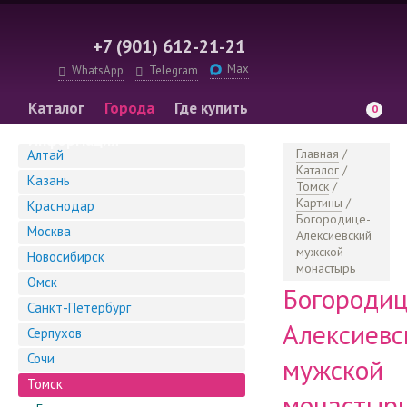
+7 (901) 612-21-21
Max
WhatsApp
Telegram
Каталог
Города
Где купить
0
Информация
Главная
/
Алтай
Каталог
/
Казань
Томск
/
Картины
/
Краснодар
Богородице-
Москва
Алексиевский
мужской
Новосибирск
монастырь
Омск
Богородиц
Санкт-Петербург
Алексиевс
Серпухов
Сочи
мужской
Томск
монастыр