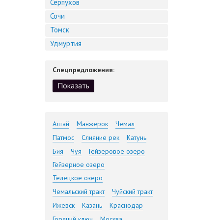
Серпухов
Сочи
Томск
Удмуртия
Спецпредложения:
Алтай
Манжерок
Чемал
Патмос
Слияние рек
Катунь
Бия
Чуя
Гейзеровое озеро
Гейзерное озеро
Телецкое озеро
Чемальский тракт
Чуйский тракт
Ижевск
Казань
Краснодар
Горячий ключ
Москва