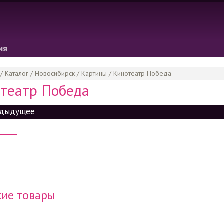
ия
/
Каталог
/
Новосибирск
/
Картины
/
Кинотеатр Победа
театр Победа
дыдущее
ие товары