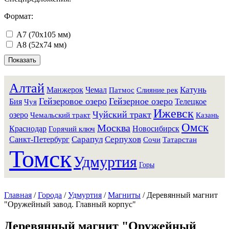
Формат:
А7 (70х105 мм)
А8 (52х74 мм)
Алтай
Катунь
Манжерок
Чемал
Патмос
Слияние рек
Гейзеровое озеро
Гейзерное озеро
Бия
Телецкое
Чуя
Ижевск
Чуйский тракт
озеро
Чемальский тракт
Казань
Омск
Москва
Краснодар
Новосибирск
Горячий ключ
Санкт-Петербург
Сарапул
Серпухов
Сочи
Татарстан
Томск
Удмуртия
Горы
Главная
/
Города
/
Удмуртия
/
Магниты
/
Деревянный магнит
"Оружейный завод. Главный корпус"
Деревянный магнит "Оружейный