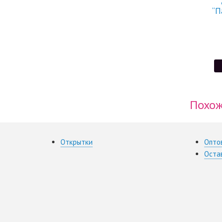
“П
Похож
Открытки
Опто
Оста