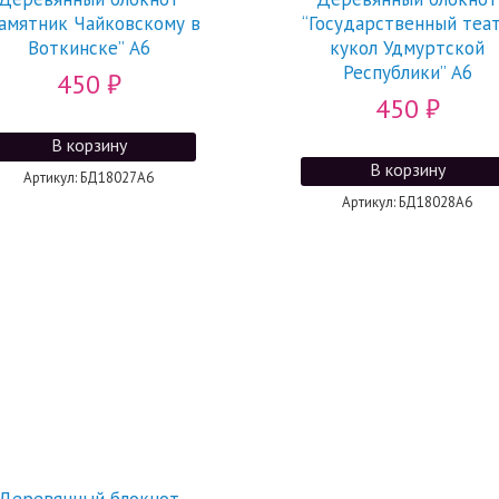
амятник Чайковскому в
“Государственный теа
Воткинске” А6
кукол Удмуртской
Республики” А6
450
₽
450
₽
Артикул: БД18027А6
Артикул: БД18028А6