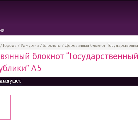
ия
/
Города
/
Удмуртия
/
Блокноты
/
Деревянный блокнот “Государственный
вянный блокнот “Государственный
ублики” А5
дыдущее