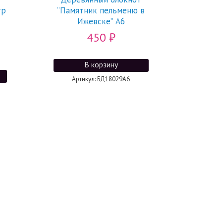
тр
“Памятник пельменю в
Ижевске” А6
450
₽
Артикул: БД18029А6