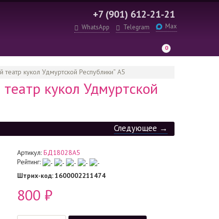
+7 (901) 612-21-21
Max
WhatsApp
Telegram
0
 театр кукол Удмуртской Республики” А5
 театр кукол Удмуртской
Следующее →
Артикул:
БД18028А5
Рейтинг:
Штрих-код
: 1600002211474
800
₽