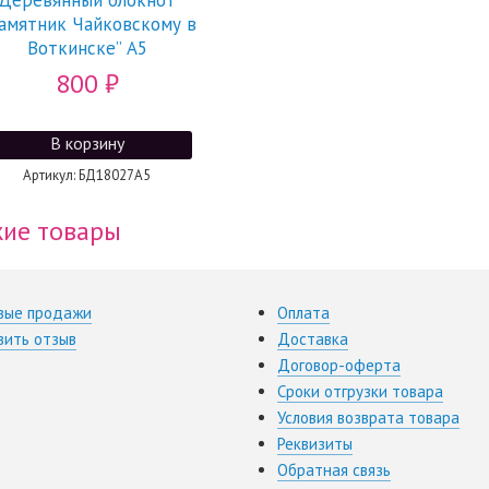
Деревянный блокнот
амятник Чайковскому в
Воткинске” А5
800
₽
Артикул: БД18027А5
ие товары
вые продажи
Оплата
вить отзыв
Доставка
Договор-оферта
Сроки отгрузки товара
Условия возврата товара
Реквизиты
Обратная связь