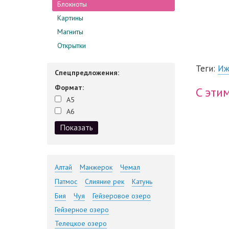
Блокноты
Картины
Магниты
Открытки
Теги:
Иж
Спецпредложения:
Формат:
C эти
А5
А6
Алтай
Манжерок
Чемал
Патмос
Слияние рек
Катунь
Бия
Чуя
Гейзеровое озеро
Гейзерное озеро
Телецкое озеро