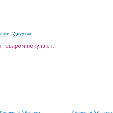
евск
,
Удмуртия
м товаром покупают:
Деревянный блокнот
Деревянный блокнот