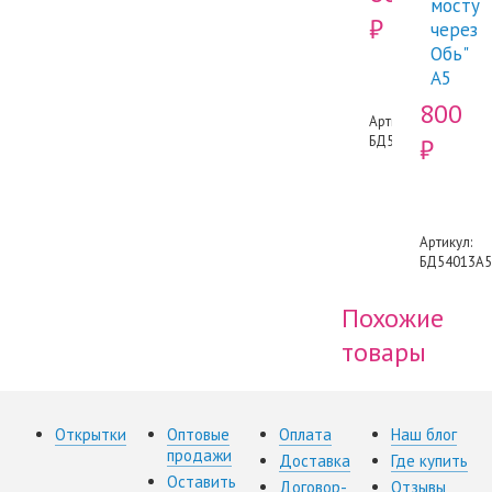
мосту
₽
через
Обь"
А5
800
Артикул:
БД54007А5
₽
Артикул:
БД54013А5
Похожие
товары
Открытки
Оптовые
Оплата
Наш блог
продажи
Доставка
Где купить
Оставить
Договор-
Отзывы