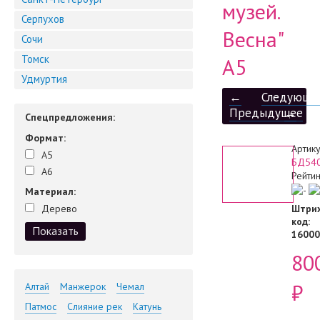
музей.
Серпухов
Весна"
Сочи
Томск
А5
Удмуртия
←
Следующе
Предыдущее
→
Спецпредложения:
Формат:
Артику
А5
БД54
А6
Рейтин
Материал:
Дерево
Штрих
код
:
16000
80
₽
Алтай
Манжерок
Чемал
Патмос
Слияние рек
Катунь