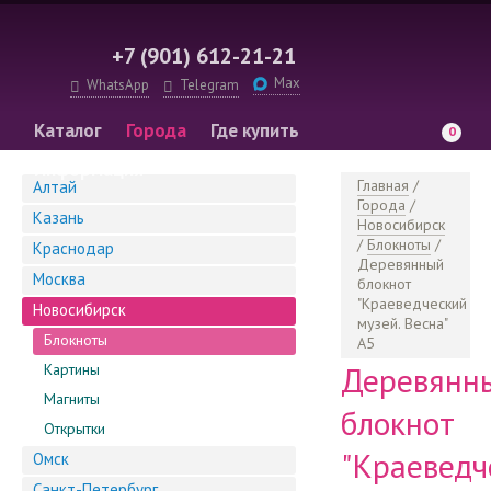
+7 (901) 612-21-21
Max
WhatsApp
Telegram
Каталог
Города
Где купить
0
Информация
Главная
/
Алтай
Города
/
Казань
Новосибирск
/
Блокноты
/
Краснодар
Деревянный
Москва
блокнот
"Краеведческий
Новосибирск
музей. Весна"
Блокноты
А5
Деревянн
Картины
Магниты
блокнот
Открытки
"Краеведч
Омск
Санкт-Петербург