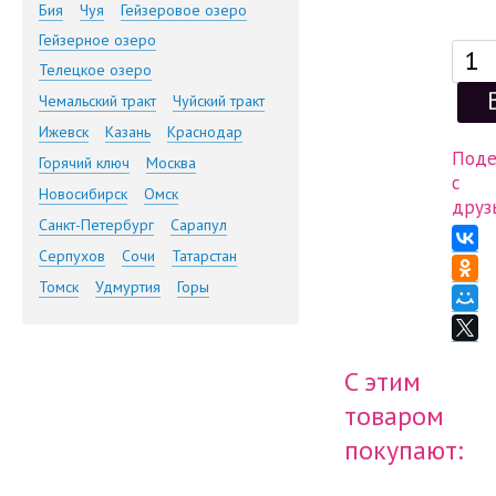
Бия
Чуя
Гейзеровое озеро
Гейзерное озеро
Телецкое озеро
Чемальский тракт
Чуйский тракт
Ижевск
Казань
Краснодар
Поде
Горячий ключ
Москва
с
Новосибирск
Омск
друз
Санкт-Петербург
Сарапул
Серпухов
Сочи
Татарстан
Томск
Удмуртия
Горы
C этим
товаром
покупают: