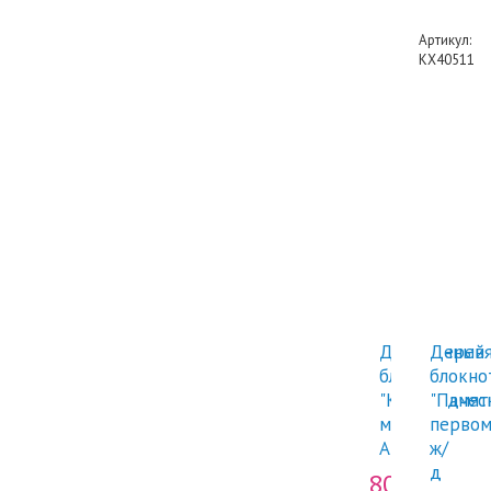
Артикул:
КХ40511
Деревянный
Дерев
блокнот
блокно
"Краеведчес
"Памят
музей"
первом
А5
ж/
д
800