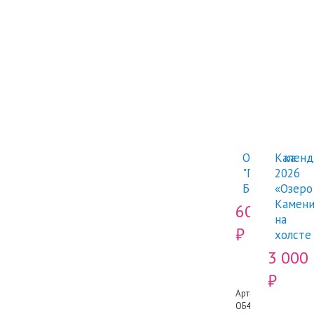
Открытка
Календ
"Гора
2026
Белуха"
«Озеро
Камени
60
на
₽
холсте
3 000
₽
Артикул:
ОБ43003