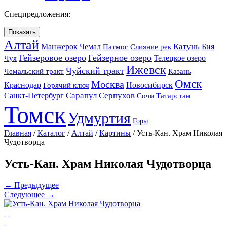
Спецпредложения:
Алтай
Катунь
Манжерок
Чемал
Бия
Патмос
Слияние рек
Гейзеровое озеро
Гейзерное озеро
Телецкое озеро
Чуя
Ижевск
Чуйский тракт
Чемальский тракт
Казань
Омск
Москва
Краснодар
Новосибирск
Горячий ключ
Санкт-Петербург
Сарапул
Серпухов
Сочи
Татарстан
Томск
Удмуртия
Горы
Главная
/
Каталог
/
Алтай
/
Картины
/
Усть-Кан. Храм Николая
Чудотворца
Усть-Кан. Храм Николая Чудотворца
← Предыдущее
Следующее →