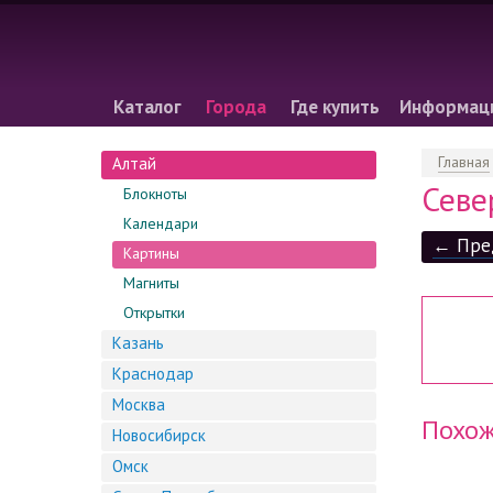
Каталог
Города
Где купить
Информац
Главная
Алтай
Севе
Блокноты
Календари
← Пре
Картины
Магниты
Открытки
Казань
Краснодар
Москва
Похож
Новосибирск
Омск