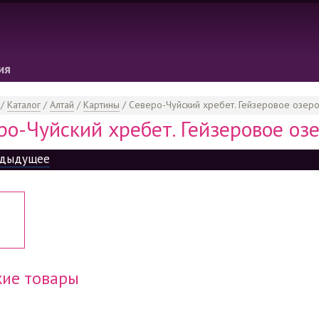
ия
/
Каталог
/
Алтай
/
Картины
/
Северо-Чуйский хребет. Гейзеровое озер
ро-Чуйский хребет. Гейзеровое оз
дыдущее
ие товары