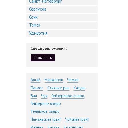
Санкт-Петербург
Серпухов
Сочи
Томск
Удмуртия
Спецпредложения:
Алтай
Манжерок
Чемал
Патмос
Слияние рек
Катунь
Бия
Чуя
Гейзеровое озеро
Гейзерное озеро
Телецкое озеро
Чемальский тракт
Чуйский тракт
Ижевск
Казань
Краснодар