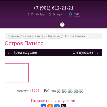
+7 (901) 612-21-21
Max
WhatsApp
Telegram
0
Главная
/
Каталог
/
Алтай
/
Картины
/
Остров Патмос
Остров Патмос
← Предыдущее
Следующее →
Артикул:
49109
Рейтинг:
Поделиться с друзьями: